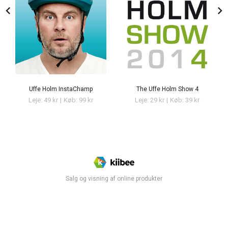
chevron_left
chevron_right
Uffe Holm InstaChamp
The Uffe Holm Show 4
Leje: 49 kr
|
Køb: 99 kr
Leje: 29 kr
|
Køb: 39 kr
Salg og visning af online produkter