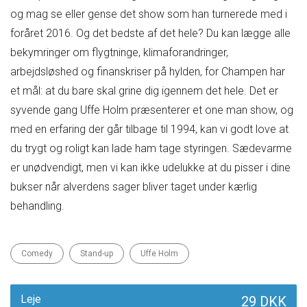
og mag se eller gense det show som han turnerede med i
foråret 2016. Og det bedste af det hele? Du kan lægge alle
bekymringer om flygtninge, klimaforandringer,
arbejdsløshed og finanskriser på hylden, for Champen har
et mål: at du bare skal grine dig igennem det hele. Det er
syvende gang Uffe Holm præsenterer et one man show, og
med en erfaring der går tilbage til 1994, kan vi godt love at
du trygt og roligt kan lade ham tage styringen. Sædevarme
er unødvendigt, men vi kan ikke udelukke at du pisser i dine
bukser når alverdens sager bliver taget under kærlig
behandling.
Comedy
Stand-up
Uffe Holm
Leje
29 DKK