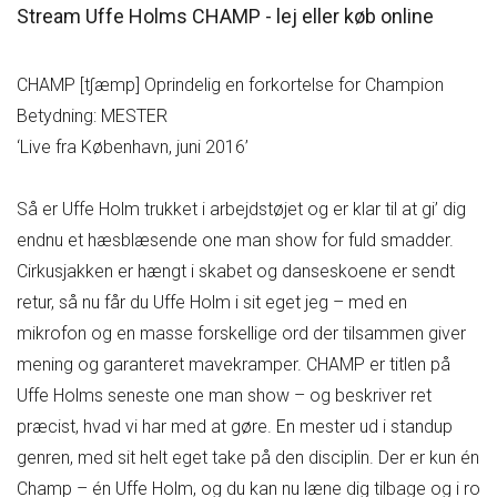
Stream Uffe Holms CHAMP - lej eller køb online
CHAMP [t∫æmp] Oprindelig en forkortelse for Champion
Betydning: MESTER
‘Live fra København, juni 2016’
Så er Uffe Holm trukket i arbejdstøjet og er klar til at gi’ dig
endnu et hæsblæsende one man show for fuld smadder.
Cirkusjakken er hængt i skabet og danseskoene er sendt
retur, så nu får du Uffe Holm i sit eget jeg – med en
mikrofon og en masse forskellige ord der tilsammen giver
mening og garanteret mavekramper. CHAMP er titlen på
Uffe Holms seneste one man show – og beskriver ret
præcist, hvad vi har med at gøre. En mester ud i standup
genren, med sit helt eget take på den disciplin. Der er kun én
Champ – én Uffe Holm, og du kan nu læne dig tilbage og i ro