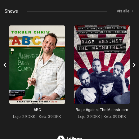
Shows
Vis alle
arrow_right
chevron_left
chevron_right
ABC
Rage Against The Mainstream
Leje: 29 DKK
|
Køb: 39 DKK
Leje: 29 DKK
|
Køb: 39 DKK