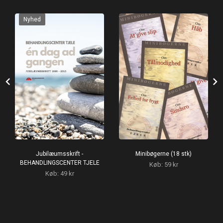
Nyhed
chevron_left
chevron_right
Jubilæumsskrift -
Minibøgerne (18 stk)
BEHANDLINGSCENTER TJELE
Køb: 59 kr
Køb: 49 kr