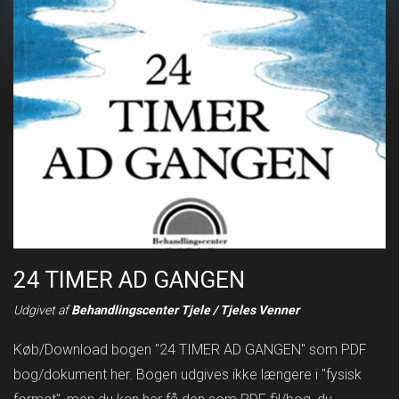
24 TIMER AD GANGEN
Udgivet af
Behandlingscenter Tjele / Tjeles Venner
Køb/Download bogen "24 TIMER AD GANGEN" som PDF
bog/dokument her. Bogen udgives ikke længere i "fysisk