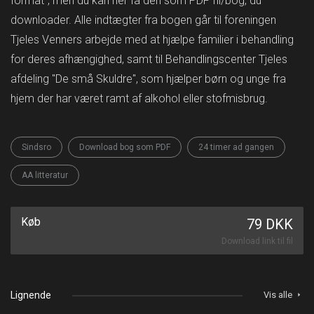
format", men du kan her få den som PDF fil/bog, du
downloader. Alle indtægter fra bogen går til foreningen
Tjeles Venners arbejde med at hjælpe familier i behandling
for deres afhængighed, samt til Behandlingscenter Tjeles
afdeling "De små Skuldre", som hjælper børn og unge fra
hjem der har været ramt af alkohol eller stofmisbrug.
Sindsro
Download bog som PDF
24 timer ad gangen
AA litteratur
Køb
79 DKK
Download link til fil
Lignende
Vis alle
arrow_right