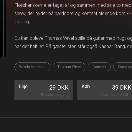
Fløjlshanskerne er taget af og sammen med sine to med
show, der byder på hardcore og kontant bidende komik 
indslag.
Du kan opleve Thomas Wivel spille på guitar med frugt 
har det helt let! På gæstelisten står også Kaspar Bang, d
Wivels Vaffelbar
Thomas Wivel
Comedy
Stand-up
Leje
Køb
29 DKK
39 DKK
48 timers adgang
Download link til fil