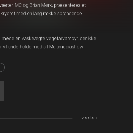
værter, MC og Brian Mørk, præsenteres et
- krydret med en lang række spændende
og møde en vaskeægte vegetarvampyr, der ikke
er vil underholde med sit Multimediashow
Vis alle
arrow_right