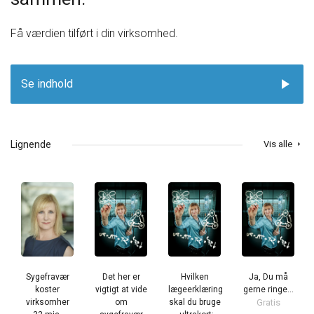
Få værdien tilført i din virksomhed.
play_arrow
Se indhold
Lignende
Vis alle
arrow_right
Sygefravær
Det her er
Hvilken
Ja, Du må
koster
vigtigt at vide
lægeerklæring
gerne ringe...
virksomher
om
skal du bruge
Gratis