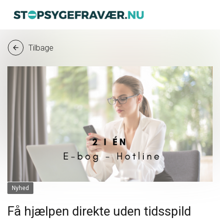
Tilbage
arrow_back
Nyhed
Få hjælpen direkte uden tidsspild