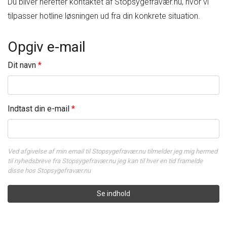
Du bliver herefter kontaktet af Stopsygefravær.nu, hvor vi
tilpasser hotline løsningen ud fra din konkrete situation.
Opgiv e-mail
Dit navn
Indtast din e-mail
Ved afgivelse af min email til Stopsygefravær.nu tilmelder jeg mig hermed
til nyhedsbreve fra Stopsygefravær.nu jeg kan til hver en tid framelde
disse hos Stopsygefravær.nu
Se indhold