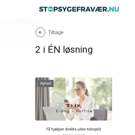
Tilbage
arrow_back
2 i ÉN løsning
Nyhed
Få hjælpen direkte uden tidsspild
Opgiv e-mail