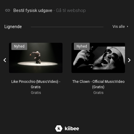
link
Bestil fysisk udgave
- Gå til webshop
Lignende
Vis alle
arrow_right
Nyhed
Nyhed
chevron_left
chevron_right
Like Pinocchio (MusicVideo) -
The Clown - Official MusicVideo
Gratis
(Gratis)
Gratis
Gratis