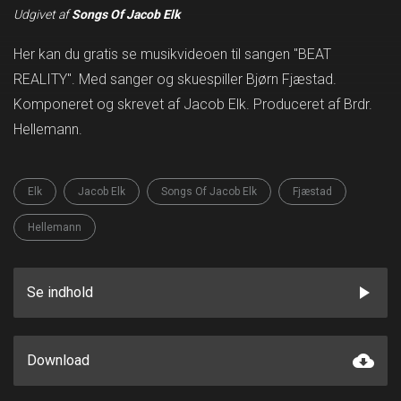
Udgivet af
Songs Of Jacob Elk
Her kan du gratis se musikvideoen til sangen "BEAT
REALITY". Med sanger og skuespiller Bjørn Fjæstad.
Komponeret og skrevet af Jacob Elk. Produceret af Brdr.
Hellemann.
Elk
Jacob Elk
Songs Of Jacob Elk
Fjæstad
Hellemann
play_arrow
Se indhold
cloud_download
Download