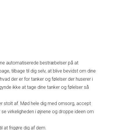
ag dine automatiserede bestræbelser på at
ge, tilbage til dig selv, at blive bevidst om dine
vad der er for tanker og følelser der huserer i
ynde ikke at tage dine tanker og følelser så
 er stolt af. Mød hele dig med omsorg, accept
r se virkeligheden i øjnene og droppe ideen om
il at frigøre dig af dem.