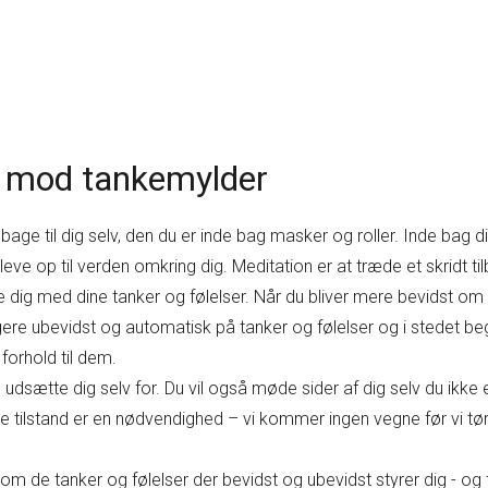
n mod tankemylder
e tilbage til dig selv, den du er inde bag masker og roller. Inde b
e op til verden omkring dig. Meditation er at træde et skridt tilba
 dig med dine tanker og følelser. Når du bliver mere bevidst om h
ere ubevidst og automatisk på tanker og følelser og i stedet beg
forhold til dem.
udsætte dig selv for. Du vil også møde sider af dig selv du ikke
 tilstand er en nødvendighed – vi kommer ingen vegne før vi tø
 om de tanker og følelser der bevidst og ubevidst styrer dig - og t