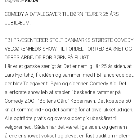
Udgivet af
FBI.DK
COMEDY AID/TALEGAVER TIL BØRN FEJRER 25 ÅRS
JUBILÆUM​​​​​​​!
FBI PRÆSENTERER STOLT DANMARKS STØRSTE COMEDY
VELGØRENHEDS-SHOW TIL FORDEL FOR RED BARNET OG
DERES ARBEJDE FOR BØRN PÅ FLUGT.
I år er et ganske særligt år. Det er nemlig i år 25 år siden, at
Lars Hjortshøj fik idéen og sammen med FBI lancerede det,
der blev Talegaver til Børn og sidenhen Comedy Aid. Det
allerførste show løb af stablen i beskedne rammer på
Comedy ZOO i "Boltens Gård" København. Det kostede 50
kr. at komme ind - og det samme for at blive lukket ud igen.
Alle optrådte gratis og overskuddet gik ubeskåret til
velgørenhed. Sådan har det været lige siden, og gennem
årene er showet vokset og blevet en fast tradition mellem