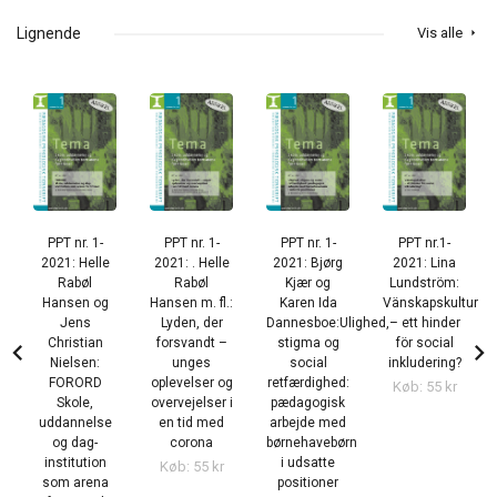
Lignende
Vis alle
arrow_right
PPT nr. 1-
PPT nr. 1-
PPT nr. 1-
PPT nr.1-
2021: Helle
2021: . Helle
2021: Bjørg
2021: Lina
Rabøl
Rabøl
Kjær og
Lundström:
Hansen og
Hansen m. fl.:
Karen Ida
Vänskapskultur
Jens
Lyden, der
Dannesboe:Ulighed,
– ett hinder
Christian
forsvandt –
stigma og
för social
chevron_left
chevron_right
Nielsen:
unges
social
inkludering?
FORORD
oplevelser og
retfærdighed:
Køb: 55 kr
Skole,
overvejelser i
pædagogisk
uddannelse
en tid med
arbejde med
og dag-
corona
børnehavebørn
institution
i udsatte
Køb: 55 kr
som arena
positioner