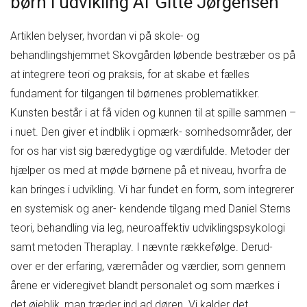
børn i udvikling Af Gitte Jørgensen
Artiklen belyser, hvordan vi på skole- og
behandlingshjemmet Skovgården løbende bestræber os på
at integrere teori og praksis, for at skabe et fælles
fundament for tilgangen til børnenes problematikker.
Kunsten består i at få viden og kunnen til at spille sammen –
i nuet. Den giver et indblik i opmærk- somhedsområder, der
for os har vist sig bæredygtige og værdifulde. Metoder der
hjælper os med at møde børnene på et niveau, hvorfra de
kan bringes i udvikling. Vi har fundet en form, som integrerer
en systemisk og aner- kendende tilgang med Daniel Sterns
teori, behandling via leg, neuroaffektiv udviklingspsykologi
samt metoden Theraplay. I nævnte rækkefølge. Derud-
over er der erfaring, væremåder og værdier, som gennem
årene er videregivet blandt personalet og som mærkes i
det øjeblik, man træder ind ad døren. Vi kalder det