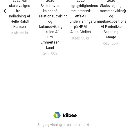
2020 Når
2020
2020
2020
skole vælges
Skolefravær
Ligegyldighedens
Skolevægring:
chevron_left
chevron_right
fra –
kalder på
mellemsted:
sammenviklinger
indledning Af
relationsudvikling
Affekt i
og
Helle Rabøl
og
undervisningsrummet
subjektpositioner
Hansen
kulturudvikling
på HF Af
Af Frederikke
i skolen Af
Anne Görlich
Skaaning
Køb: 55 kr
Gro
Knage
Køb: 55 kr
Emmertsen
Køb: 55 kr
Lund
Køb: 55 kr
Salg og visning af online produkter