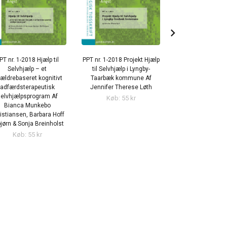
chevron_right
PT nr. 1-2018 Hjælp til
PPT nr. 1-2018 Projekt Hjælp
PPT nr. 1-201
Selvhjælp – et
til Selvhjælp i Lyngby-
almenpædagogikke
rældrebaseret kognitivt
Taarbæk kommune Af
den bedste foreby
adfærdsterapeutisk
Jennifer Therese Løth
angst Af Pernill
elvhjælpsprogram Af
Barbara Hoff Es
Køb: 55 kr
Bianca Munkebo
Jakob Waag Vi
istiansen, Barbara Hoff
Køb: 55 k
jørn & Sonja Breinholst
Køb: 55 kr