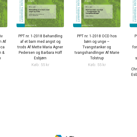
iv
PPT nr. 1-2018 Behandling
PPT nr. 1-2018 OCD hos
P
n Af
af et barn med angst og
børn og unge –
nca
trods Af Mette Maria Agner
Tvangstanker og
fo
n &
Pedersen og Barbara Hoff
tvangshandlinger Af Marie
n
Esbjørn
Tolstrup
s
Køb: 55 kr
Køb: 55 kr
Chr
Esb