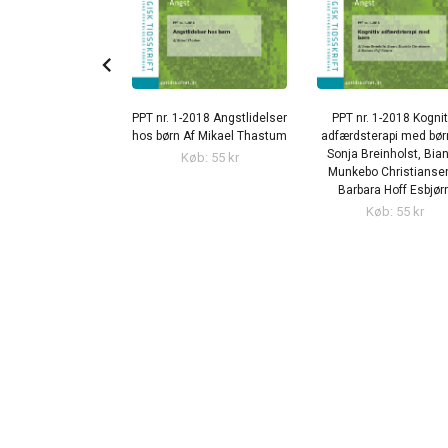
chevron_left
nr. 6-2018 Den
PPT nr. 1-2018 Angstlidelser
PPT nr. 1-2018 Kognit
deelle elev Social
hos børn Af Mikael Thastum
adfærdsterapi med bør
i skolen gennem et
Sonja Breinholst, Bia
Køb: 55 kr
ek- tionalitets-
Munkebo Christianse
v på køn, etnicitet
Barbara Hoff Esbjør
al klasse Af Laila
Køb: 55 kr
ing Lagermann
Køb: 55 kr