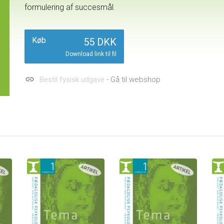
formulering af succesmål.
Køb
55 DKK
Download link til fil
link
Bestil fysisk udgave
- Gå til webshop