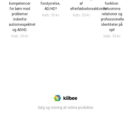
kompetencer
forstyrrelse,
af
funktion:
for børn med
AD/HD?
efterfødselsreaktioner
Følsomme
problemer
relationer og
Køb: 55 kr
Køb: 55 kr
indenfor
professionelle
autismespektret
identiteter på
og ADHD.
spil
Køb: 55 kr
Køb: 55 kr
Salg og visning af online produkter