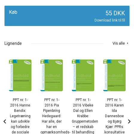
Køb
55 DKK
Download link til fil
Lignende
Vis alle
arrow_right
PPT nr. 1-
PPT nr. 1-
PPT nr. 1-
PPT nr. 1-
2016 Hanne
2016 Pia
2016 Vibeke
2016 Karen
Bendix:
Pipenbring
Dal og Ellen
Ida
Legetræning
Hedegaard:
Krabbe:
Dannesboe
chevron_left
chevron_right
kan udvikle
Har alle, der
Gruppemetoden
og Bjørg
og forbedre
har en
– et redskab
Kjær: PPRs
de sociale
opmærksomheds­
til behandling
konsultative