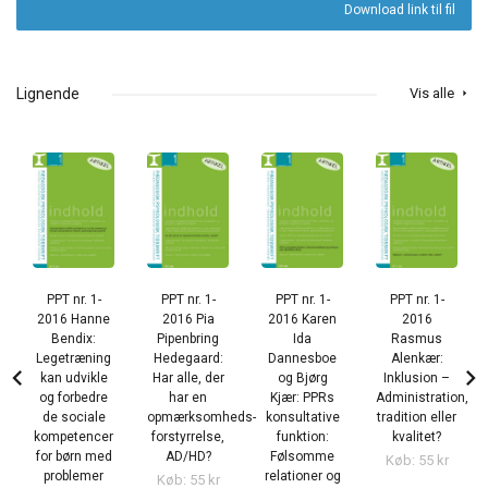
Download link til fil
Lignende
Vis alle
arrow_right
PPT nr. 1-
PPT nr. 1-
PPT nr. 1-
PPT nr. 1-
2016 Hanne
2016 Pia
2016 Karen
2016
Bendix:
Pipenbring
Ida
Rasmus
Legetræning
Hedegaard:
Dannesboe
Alenkær:
chevron_left
chevron_right
kan udvikle
Har alle, der
og Bjørg
Inklusion –
og forbedre
har en
Kjær: PPRs
Administration,
de sociale
opmærksomheds­
konsultative
tradition eller
kompetencer
forstyrrelse,
funktion:
kvalitet?
for børn med
AD/HD?
Følsomme
Køb: 55 kr
problemer
relationer og
Køb: 55 kr