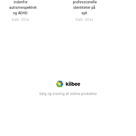
indenfor
professionelle
autismespektret
identiteter på
og ADHD.
spil
Køb: 55 kr
Køb: 55 kr
Salg og visning af online produkter