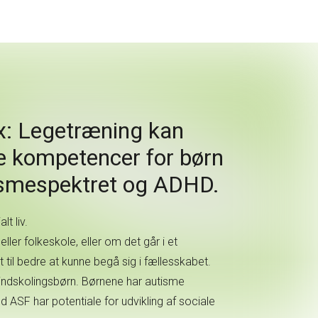
x: Legetræning kan
le kompetencer for børn
ismespektret og ADHD.
t liv.
ler folkeskole, eller om det går i et
 til bedre at kunne begå sig i fællesskabet.
e indskolingsbørn. Børnene har autisme
 ASF har potentiale for udvikling af sociale