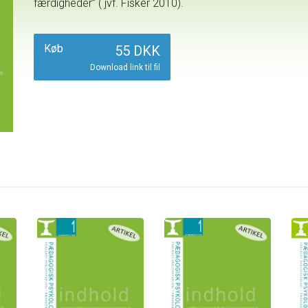
færdigheder” ( jvf. Fisker 2010).
Køb
55 DKK
Download link til fil