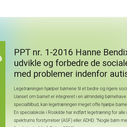
PPT nr. 1-2016 Hanne Bendi
udvikle og forbedre de socia
med problemer indenfor aut
Legetræningen hjælper børnene til et bedre og rigere social
Uanset om barnet er integreret i en almindelig børnehave el
specialtilbud, kan legetræningen meget ofte hjælpe barnet
En specialskole i Roskilde har indført legetræning for all
spektrums forstyrrelser (ASF) eller ADHD. “Nogle børn med