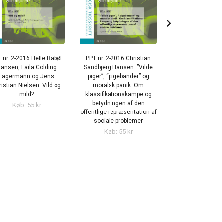
chevron_right
 nr. 2-2016 Helle Rabøl
PPT nr. 2-2016 Christian
PPT 2-2016 Kirst
ansen, Laila Colding
Sandbjerg Hansen: ”Vilde
Petersen: At bliv
Lagermann og Jens
piger”, “pigebander” og
ballademager 
ristian Nielsen: Vild og
moralsk panik: Om
bandemedle
mild?
klassifikationskampe og
fortællinger o
betydningen af den
skolegan
Køb: 55 kr
offentlige repræsentation af
Køb: 55 k
sociale problemer
Køb: 55 kr