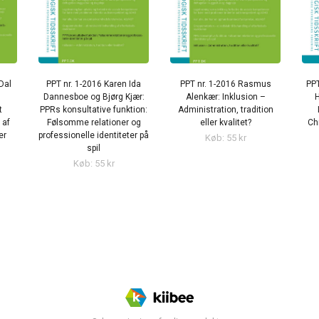
Dal
PPT nr. 1-2016 Karen Ida
PPT nr. 1-2016 Rasmus
PPT
Dannesboe og Bjørg Kjær:
Alenkær: Inklusion –
H
t
PPRs konsultative funktion:
Administration, tradition
 af
Følsomme relationer og
eller kvalitet?
Ch
er
professionelle identiteter på
Køb: 55 kr
spil
Køb: 55 kr