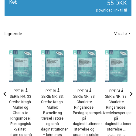
Køb
55 DKK
Download link til fil
Lignende
Vis alle
arrow_right
PPT BLÅ
PPT BLÅ
PPT BLÅ
PPT BLÅ
chevron_left
chevron_right
SERIE NR. 33
SERIE NR. 33:
SERIE NR. 33:
SERIE NR. 33:
Grethe Kragh-
Grethe Kragh-
Charlotte
Charlotte
Müller og
Müller:
Ringsmose:
Ringsmose:
Charlotte
Børneliv og
Pædagogperspektiver
Ledelsesperspekti
Ringsmose:
trivsel i store
på
på
Pædagogisk
og små
daginstitutionens
daginstitutionens
kvalitet i
daginstitutioner
størrelse og
størrelse ...
store og små
– børnenes
organisatoriske
Køb: 55 kr