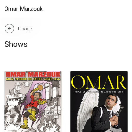
Omar Marzouk
Tilbage
arrow_back
Shows