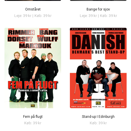
Omståret
Bange for sjov
Leje: 39 kr
|
Køb: 39 kr
Leje: 39 kr
|
Køb: 39 kr
Fem på flugt
Stand-up I Edinburgh
Køb: 39 kr
Køb: 39 kr