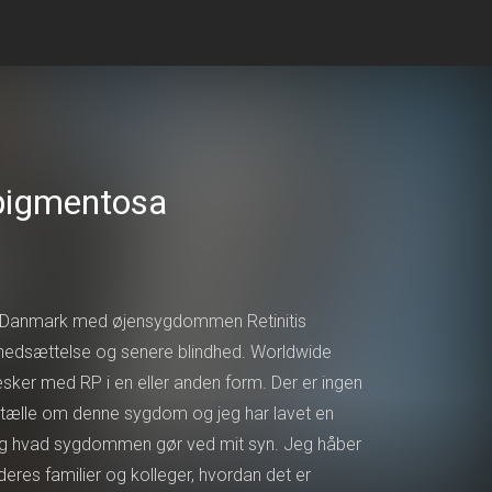
 pigmentosa
 i Danmark med øjensygdommen Retinitis
nsnedsættelse og senere blindhed. Worldwide
esker med RP i en eller anden form. Der er ingen
t fortælle om denne sygdom og jeg har lavet en
, og hvad sygdommen gør ved mit syn. Jeg håber
deres familier og kolleger, hvordan det er