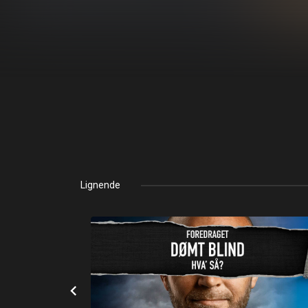
Lignende
chevron_left