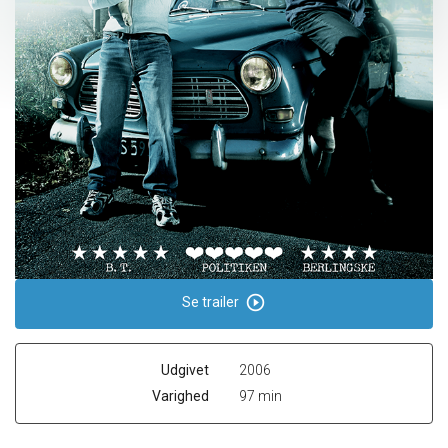
play_circle_outline
Se trailer
Udgivet
2006
Varighed
97 min