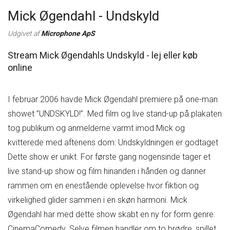
Mick Øgendahl - Undskyld
Udgivet af
Microphone ApS
Stream Mick Øgendahls Undskyld - lej eller køb
online
I februar 2006 havde Mick Øgendahl premiere på one-man
showet ”UNDSKYLD!”. Med film og live stand-up på plakaten
tog publikum og anmelderne varmt imod Mick og
kvitterede med aftenens dom: Undskyldningen er godtaget
Dette show er unikt. For første gang nogensinde tager et
live stand-up show og film hinanden i hånden og danner
rammen om en enestående oplevelse hvor fiktion og
virkelighed glider sammen i en skøn harmoni. Mick
Øgendahl har med dette show skabt en ny for form genre:
CinemaComedy. Selve filmen handler om to brødre, spillet