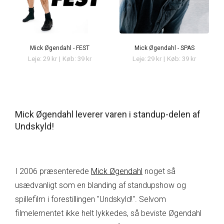
Mick Øgendahl - FEST
Mick Øgendahl - SPAS
Leje: 29 kr
|
Køb: 39 kr
Leje: 29 kr
|
Køb: 39 kr
Mick Øgendahl leverer varen i standup-delen af
Undskyld!
I 2006 præsenterede
Mick Øgendahl
noget så
usædvanligt som en blanding af standupshow og
spillefilm i forestillingen "Undskyld!". Selvom
filmelementet ikke helt lykkedes, så beviste Øgendahl