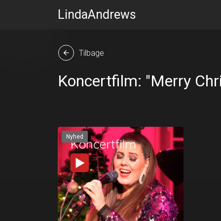
LindaAndrews
Tilbage
arrow_back
Koncertfilm: "Merry Chr
Nyhed