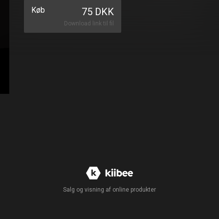
Køb
75 DKK
Download link til fil
Salg og visning af online produkter