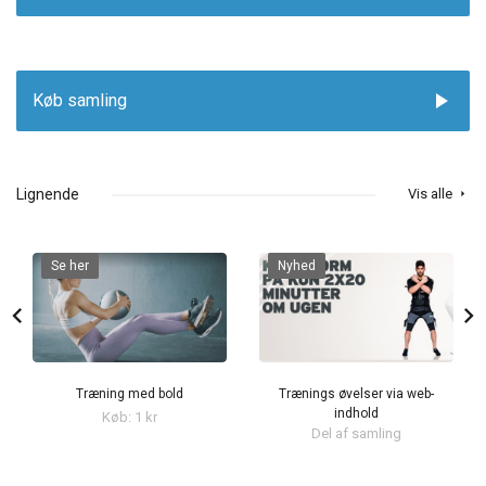
play_arrow
Køb samling
Lignende
Vis alle
arrow_right
Se her
Nyhed
chevron_left
chevron_right
Træning med bold
Trænings øvelser via web-
indhold
Køb: 1 kr
Del af samling