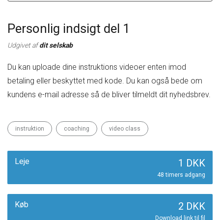
Personlig indsigt del 1
Udgivet af
dit selskab
Du kan uploade dine instruktions videoer enten imod
betaling eller beskyttet med kode. Du kan også bede om
kundens e-mail adresse så de bliver tilmeldt dit nyhedsbrev.
instruktion
coaching
video class
Leje
1 DKK
48 timers adgang
Køb
2 DKK
Download link til fil