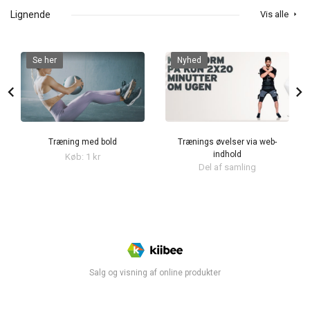
Lignende
Vis alle
arrow_right
Se her
Nyhed
chevron_left
chevron_right
Træning med bold
Trænings øvelser via web-
indhold
Køb: 1 kr
Del af samling
Salg og visning af online produkter