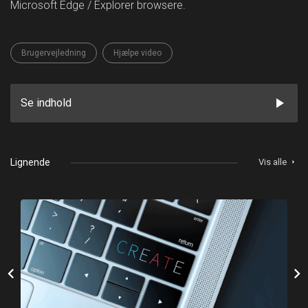
Microsoft Edge / Explorer browsere.
Brugervejledning
Hjælpe video
play_arrow
Se indhold
Lignende
Vis alle
arrow_right
chevron_left
chevron_right