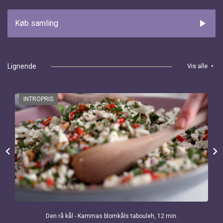
play_arrow
Køb samling
Lignende
Vis alle
arrow_right
INTROPRIS
chevron_left
chevron_right
Den rå kål - Kammas blomkåls tabouleh, 12 min.