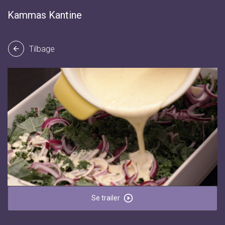
Kammas Kantine
Tilbage
arrow_back
play_circle_outline
Se trailer