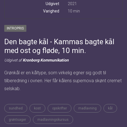
Udgivet
2021
Varighed
10 min
INTROPRIS
Den bagte kål - Kammas bagte kål
med ost og fløde, 10 min.
Udgivet af
Kronborg Kommunikation
Grønkål er en kåltype, som virkelig egner sig godt til
tilberedning i ovnen. Her får kålens supernova skønt cremet
selskab.
sundhed
kost
opskrifter
madlavning
kål
grøntsager
madlavningskursus