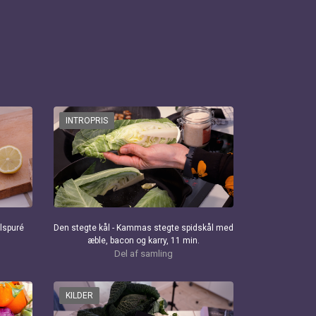
INTROPRIS
lspuré
Den stegte kål - Kammas stegte spidskål med
æble, bacon og karry, 11 min.
Del af samling
KILDER