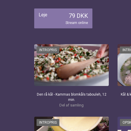
Leje
79 DKK
Stream online
INTROPRIS
INTR
Den rå kål - Kammas blomkåls tabouleh, 12
Kål & 
min.
Del af samling
INTROPRIS
OPSK