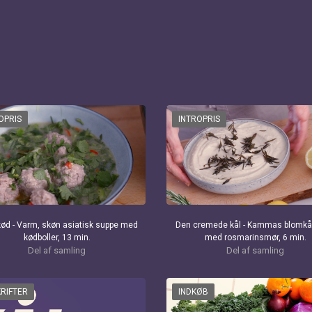
OPRIS
INTROPRIS
kød - Varm, skøn asiatisk suppe med
Den cremede kål - Kammas blomkå
kødboller, 13 min.
med rosmarinsmør, 6 min.
Del af samling
Del af samling
RIFTER
INDKØB