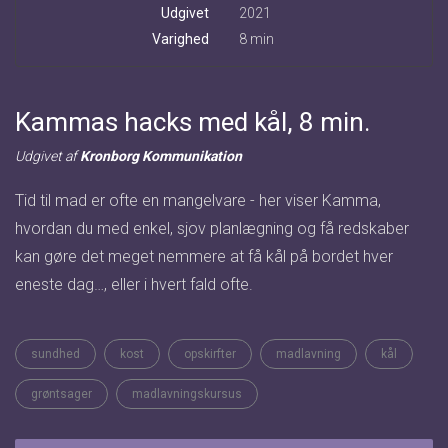
Udgivet
2021
Varighed
8 min
Kammas hacks med kål, 8 min.
Udgivet af
Kronborg Kommunikation
Tid til mad er ofte en mangelvare - her viser Kamma,
hvordan du med enkel, sjov planlægning og få redskaber
kan gøre det meget nemmere at få kål på bordet hver
eneste dag…, eller i hvert fald ofte.
sundhed
kost
opskirfter
madlavning
kål
grøntsager
madlavningskursus