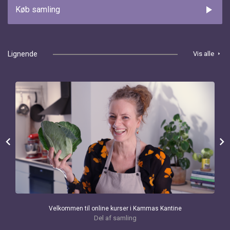
play_arrow
Køb samling
Lignende
Vis alle
arrow_right
chevron_left
chevron_right
Velkommen til online kurser i Kammas Kantine
Del af samling