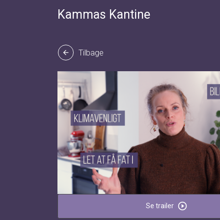
Kammas Kantine
Tilbage
arrow_back
play_circle_outline
Se trailer