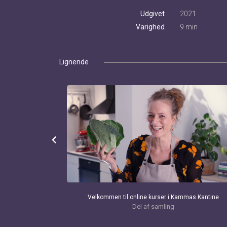
Udgivet
2021
Varighed
9 min
Lignende
chevron_left
LISTE
Velkommen til online kurser i Kammas Kantine
Del af samling