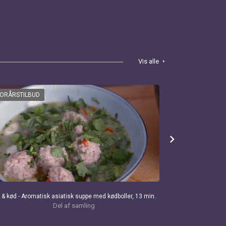
Vis alle
arrow_right
FORÅRSTILBUD
FORÅRSTILBU
chevron_right
 & kød - Aromatisk asiatisk suppe med kødboller, 13 min.
Den creme
Del af samling