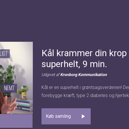
Kål krammer din krop
superhelt, 9 min.
Udgivet af
Kronborg Kommunikation
Kål er en superhelt i grøntsagsverdenen! De
forebygge kræft, type 2 diabetes og hjert
play_arrow
Køb samling