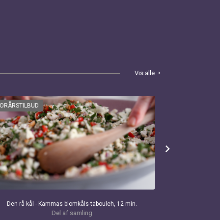
Vis alle
arrow_right
FORÅRSTILBUD
FORÅRSTILBU
chevron_right
Den rå kål - Kammas blomkåls-tabouleh, 12 min.
Den creme
Del af samling