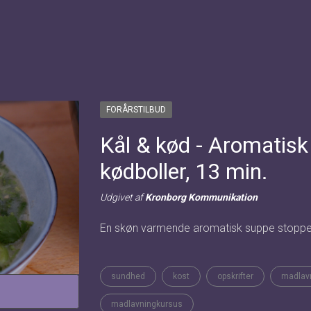
FORÅRSTILBUD
Kål & kød - Aromatisk
kødboller, 13 min.
Udgivet af
Kronborg Kommunikation
En skøn varmende aromatisk suppe stoppet
sundhed
kost
opskrifter
madlav
madlavningkursus