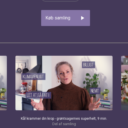
play_arrow
Køb samling
Kål krammer din krop - grøntsagernes superhelt, 9 min.
Del af samling