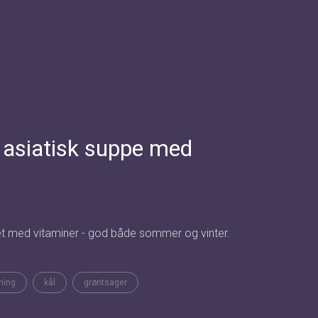
 asiatisk suppe med
 med vitaminer - god både sommer og vinter.
ning
kål
grøntsager