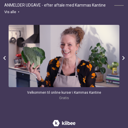
ANMELDER UDGAVE - efter aftale med Kammas Kantine
Vis alle
arrow_right
chevron_left
chevron_right
Velkommen til online kurser i Kammas Kantine
Gratis