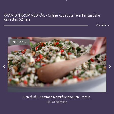
KRAM DIN KROP MED KÅL - Online kogebog, fem fantastiske
kålretter, 52 min.
Vis alle
arrow_right
INTROPRIS
chevron_left
chevron_right
Den rå kål - Kammas blomkåls tabouleh, 12 min.
Del af samling