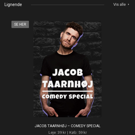
Lignende
Vis alle
arrow_right
SE HER
JACOB TAARNHØJ – COMEDY SPECIAL
Leje: 39 kr
|
Køb: 59 kr