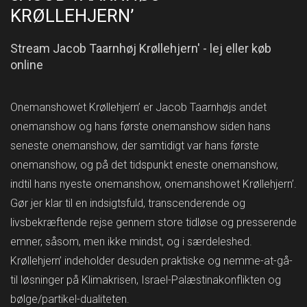
KRØLLEHJERN’
Stream Jacob Taarnhøj Krøllehjern' - lej eller køb
online
Onemanshowet Krøllehjern’ er Jacob Taarnhøjs andet
onemanshow og hans første onemanshow siden hans
seneste onemanshow, der samtidigt var hans første
onemanshow, og på det tidspunkt eneste onemanshow,
indtil hans nyeste onemanshow, onemanshowet Krøllehjern’.
Gør jer klar til en indsigtsfuld, transcenderende og
livsbekræftende rejse gennem store tidløse og presserende
emner, såsom, men ikke mindst, og i særdeleshed.
Krøllehjern’ indeholder desuden praktiske og nemme-at-gå-
til løsninger på Klimakrisen, Israel-Palæstinakonflikten og
bølge/partikel-dualiteten.