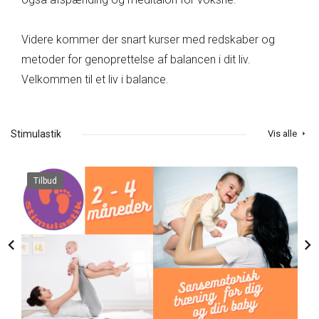
Videre kommer der snart kurser med redskaber og
metoder for genoprettelse af balancen i dit liv.
Velkommen til et liv i balance.
Stimulastik
Vis alle
arrow_right
Tilbud
chevron_left
chevron_right