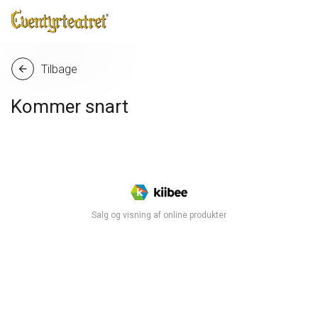
Tilbage
arrow_back
Kommer snart
Salg og visning af online produkter