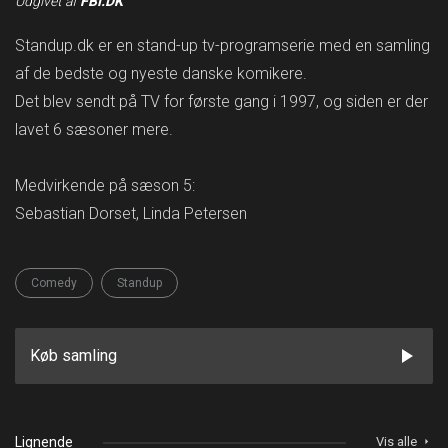
Udgivet af
FBI.DK
Standup.dk er en stand-up tv-programserie med en samling
af de bedste og nyeste danske komikere.
Det blev sendt på TV for første gang i 1997, og siden er der
lavet 6 sæsoner mere.
Medvirkende på sæson 5:
Sebastian Dorset, Linda Petersen
Comedy
Standup
play_arrow
Køb samling
Lignende
Vis alle
arrow_right