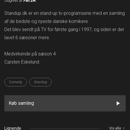
Udgivet af
FBI.DK
Standup.dk er en stand-up tv-programserie med en samling
af de bedste og nyeste danske komikere.
Det blev sendt på TV for første gang i 1997, og siden er der
lavet 6 sæsoner mere.
Medvirkende på sæson 4:
Carsten Eskelund
Comedy
Standup
play_arrow
Køb samling
Lignende
Vis alle
arrow_right