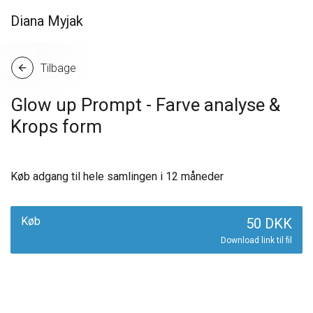
Diana Myjak
Tilbage
arrow_back
Glow up Prompt - Farve analyse &
Krops form
Køb adgang til hele samlingen i 12 måneder
Køb
50 DKK
Download link til fil