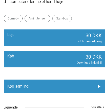
din computer eller tablet her til højre
Comedy
Amin Jensen
Stand-up
Leje
30 DKK
48 timers adgang
Køb
30 DKK
Download link til fil
play_arrow
Køb samling
Lignende
Vis alle
arrow_right